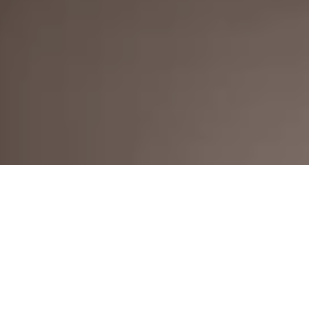
V dnešní době se mnoho podnikatelů a malých
firem spoléhá na sociální sítě jako svůj hlavní
prodejní kanál. Facebook, Instagram nebo TikTok
mohou být skvělé pro oslovení nových zákazníků,
ale mají i své limity. Pokud chcete mít svůj byznys
opravdu pod kontrolou a budovat důvěryhodnou
značku, vlastní web je nezbytností. Představte si, že