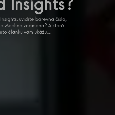
 Insights?
nsights, uvidíte barevná čísla,
 to všechno znamená? A které
omto článku vám ukážu,…